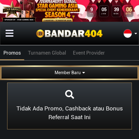
06
9
05
39
DTK
HR
JAM
MEN
Promos
Turnamen Global
Event Provider
Member Baru
Tidak Ada Promo, Cashback atau Bonus
Referral Saat Ini