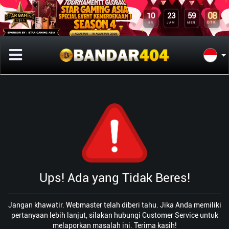
08
10
23
59
DTK
HR
JAM
MEN
Ups! Ada yang Tidak Beres!
Jangan khawatir. Webmaster telah diberi tahu. Jika Anda memiliki
pertanyaan lebih lanjut, silakan hubungi Customer Service untuk
melaporkan masalah ini. Terima kasih!